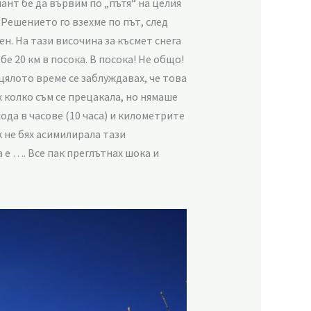
нт бе да вървим по „пътя“ на целия
Решението го взехме по път, след
н. На тази височина за късмет снега
е 20 км в посока. В посока! Не общо!
 цялото време се заблуждавах, че това
х колко съм се прецакала, но нямаше
ода в часове (10 часа) и километрите
ак не бях асимилирала тази
е …. Все пак преглътнах шока и