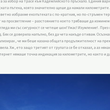
 за избор на трасе към Кадемлийското пръскало. Единия вариа
ката пътека, която значително щеше да намали километрите. 
ветно избрахме екопътеката с по-краткия, но по-стръмен тере
г на просветление – разстоянието което трябваше да изминем б
гледа ми със сигурност се четеше шок! Ужас! Изумление! . През
. Бях се доверила напълно, без да чета накъде отивам. Осъзна
еализирах , че ми беше казана общата продължителност на прех
вела. Хм , ето защо третият от групата се бе отказал, а аз няк
ернет нямаше точна индикация за километрите, но както и да 