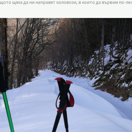
ащото щяха да ни направят коловози, в които да вървим по-ле