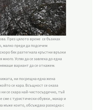
ва. През цялото време се бъзиках
о, малко преди да подсечем
аскоро бях разтегнала кръстни връзки
много. Успях да се завлека до една
к нямаше вариант да се откажем.
 хижата, ни посрещна една жена
 който се кара. Всъщност се оказа
 ни се скара най-чистосърдечно, тъй
е сме с туристически обувки , макар и
ма мъже които, обсъждаха разходка с