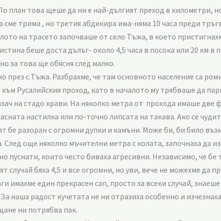
 план това щеше да ни е най-дългият преход в километри, но
сме трима , но третия абдикира има-няма 10 часа преди тръгв
ото на трасето започваше от село Тъжа, в което пристигнахме 
стина беше доста дълъг- около 4,5 часа в посока или 20 км в 
но за това ще обясня след малко.
о през с.Тъжа. Разбрахме, че там основното население са роми
е към Русалийския проход, като в началото му трябваше да па
пазач на стадо крави. На няколко метра от прохода имаше две
асната настилка или по-точно липсата на такава. Ако се чудит
ят бе разоран с огромни дупки и камъни. Може би, би било въ
След още няколко мъчителни метра с колата, започнаха да изс
о пуснати, които често биваха агресивни. Независимо, че бе 
т случай бяха 4,5 и все огромни, но уви, вече не можехме да 
ги имахме един прекрасен сап, просто за всеки случай, знаеше
 За наша радост кучетата не ни отразиха особенно и изчезнах
щане ни потрябва пак.