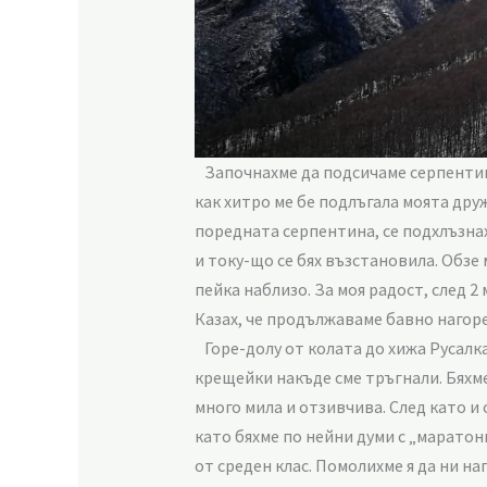
Започнахме да подсичаме серпентини
как хитро ме бе подлъгала моята друж
поредната серпентина, се подхлъзнах
и току-що се бях възстановила. Обзе
пейка наблизо. За моя радост, след 2
Казах, че продължаваме бавно нагоре
Горе-долу от колата до хижа Русалка
крещейки накъде сме тръгнали. Бяхме 
много мила и отзивчива. След като и
като бяхме по нейни думи с „маратонк
от среден клас. Помолихме я да ни н