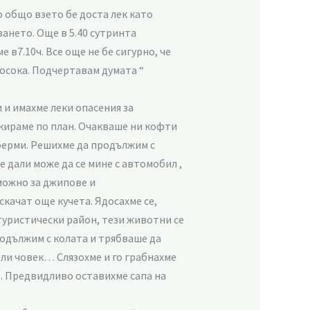
 общо взето бе доста лек като
ането. Още в 5.40 сутринта
в7.10ч. Все още не бе сигурно, че
посока. Подчертавам думата “
 и имахме леки опасения за
ркираме по план. Очакваше ни кофти
 ферми. Решихме да продължим с
е дали може да се мине с автомобил ,
зможно за джипове и
качат още кучета. Ядосахме се,
туристически район, тези животни се
продължим с колата и трябваше да
 ли човек… Слязохме и го грабнахме
а. Предвидливо оставихме сапа на