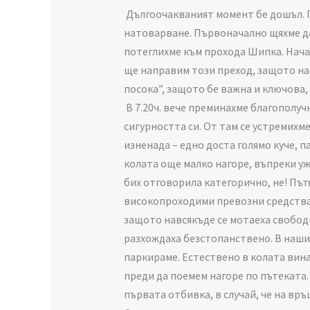
Дългоочакваният момент бе дошъл. По
натоварване. Първоначално щяхме да 
потеглихме към прохода Шипка. Начал
ще направим този преход, защото наи
посока”, защото бе важна и ключова, 
В 7.20ч. вече преминахме благополучн
сигурността си. От там се устремихм
изненада – едно доста голямо куче, 
колата още малко нагоре, въпреки уж
бих отговорила категорично, не! Път
високопроходими превозни средства. 
защото навсякъде се мотаеха свободн
разхождаха безстопанствено. В нашия
паркираме. Естествено в колата вина
преди да поемем нагоре по пътеката.
първата отбивка, в случай, че на връ