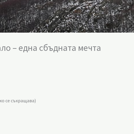
ло – една сбъдната мечта
ако се съкращава)