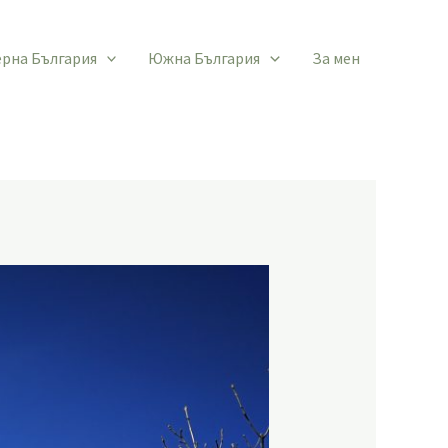
ерна България
Южна България
За мен