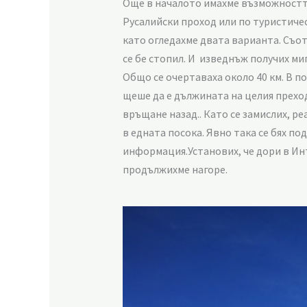
Още в началото имахме възможността
Русалийски проход или по туристичес
като огледахме двата варианта. Съот
се бе стопил. И изведнъж получих ми
Общо се очертаваха около 40 км. В по
щеше да е дължината на целия преход
връщане назад.. Като се замислих, р
в едната посока. Явно така се бях под
информация.Установих, че дори в Инт
продължихме нагоре.