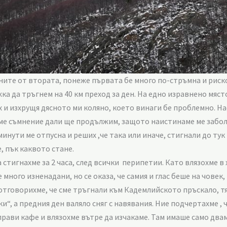
те от втората, понеже първата бе много по-стръмна и риско
ка да тръгнем на 40 км преход за ден. На едно изравнено мяст
 и изхрущя дясното ми коляно, което винаги бе проблемно. Н
 ме съмнение дали ще продължим, защото наистинаме ме заболя 
 минути ме отпусна и реших ,че така или иначе, стигнали до ту
, пък каквото стане.
 стигнахме за 2 часа, след всички перипетии. Като влязохме в
много изненадани, но се оказа, че самия и глас беше на човек,
 отговорихме, че сме тръгнали към Кадемлийското пръскало, тя
и“, а предния ден валяло сняг с навявания. Ние подчертахме , ч
аправи кафе и влязохме вътре да изчакаме. Там имаше само два