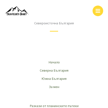
Skip
to
content
Североисточна България
Начало
Северна България
Южна България
За мен
Разкази от планинските пътеки