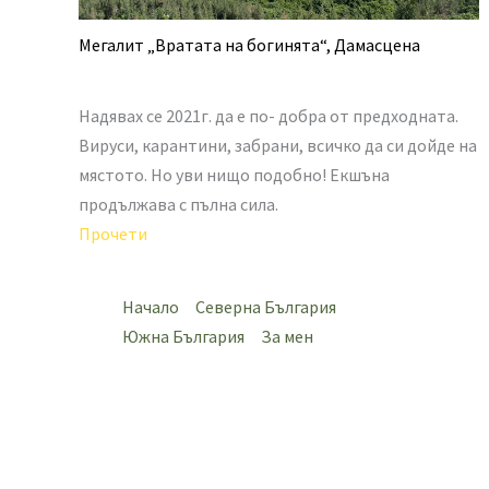
Мегалит „Вратата на богинята“, Дамасцена
Надявах се 2021г. да е по- добра от предходната.
Вируси, карантини, забрани, всичко да си дойде на
мястото. Но уви нищо подобно! Екшъна
продължава с пълна сила.
Прочети
Начало
Северна България
Южна България
За мен