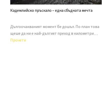
Кадемлийско пръскало – една сбъдната мечта
Дългоочакваният момент бе дошъл. По план това
щеше да ни е най-дългият преход в километри…
Прочети