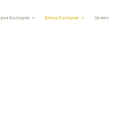
ерна България
Южна България
За мен