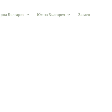
ерна България
Южна България
За мен