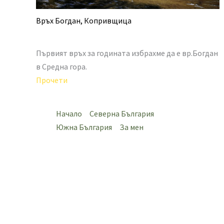
Връх Богдан, Копривщица
Първият връх за годината избрахме да е вр.Богдан
в Средна гора.
Прочети
Начало
Северна България
Южна България
За мен