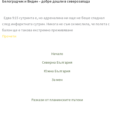
Белоградчик и Видин – добре дошли в северозапада
Едва 9:15 сутринта е, но адреналина ни още не беше спаднал
след инфарктната сутрин. Никога не съм си мислила, че полета с
балон ще е такова екстремно преживяване
Прочети
Начало
Северна България
Южна България
За мен
Разкази от планинските пътеки