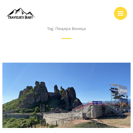
Skip
to
content
Tag:
Пещера Венеца